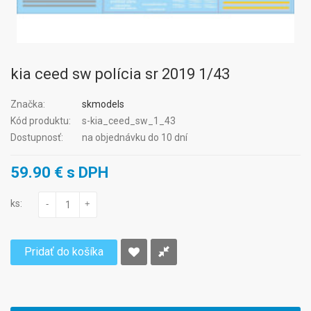
kia ceed sw polícia sr 2019 1/43
Značka:
skmodels
Kód produktu:
s-kia_ceed_sw_1_43
Dostupnosť:
na objednávku do 10 dní
59.90 € s DPH
ks:
-
+
Pridať do košíka