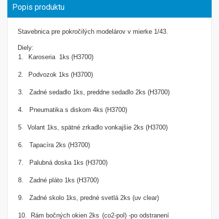
Popis produktu
Stavebnica pre pokročilých modelárov v mierke 1/43.
Diely:
1.
Karoseria 1ks (H3700)
2.
Podvozok 1ks (H3700)
3. Zadné sedadlo 1ks, preddne sedadlo 2ks
(H3700)
4. Pneumatika s diskom 4ks
(H3700)
5 Volant 1ks, spätné zrkadlo vonkajšie 2ks
(H3700)
6. Tapacíra 2ks
(H3700)
7. Palubná doska 1ks
(H3700)
8. Zadné pláto 1ks
(H3700)
9. Zadné skolo 1ks, predné svetlá 2ks
(uv clear)
10. Rám bočných okien 2ks
(co2-pol) -po odstranení