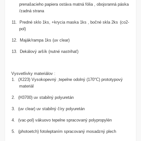
prenašacieho papiera ostáva matná fólia , obojsranná páska
/zadná strana
11. Predné sklo 1ks, +krycia maska 1ks , bočné skla 2ks
(co2-
pol)
12. Maják/rampa 1ks
(uv clear)
13. Dekálový aršík (nutné nastrihať)
Vysvetlivky materiálov :
1.
(X223) Vysokopevný ,tepelne odolný (170°C) prototypový
materiál
2.
(H3700) uv stabilný polyuretán
3.
(uv clear) uv stabilný číry polyuretán
4.
(vac-pol) vákuovo tepelne spracovaný polypropylén
5.
(photoetch) fotoleptaním spracovaný mosadzný plech