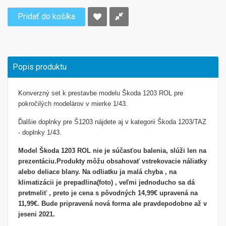
Pridať do košíka
Popis produktu
Konverzný set k prestavbe modelu
Škoda 1203 ROL
pre
pokročilých modelárov v mierke 1/43.
Ďalšie doplnky pre Š1203 nájdete aj v kategorii Škoda 1203/TAZ
- doplnky 1/43.
Model
Škoda 1203 ROL nie je súčasťou balenia, slúži len na
prezentáciu.
Produkty môžu obsahovať vstrekovacie náliatky
alebo deliace blany.
Na odliatku ja malá chyba , na
klimatizácii je prepadlina(foto) , veľmi jednoducho sa dá
pretmeliť , preto je cena s pôvodných 14,99€ upravená na
11,99€. Bude pripravená nová forma ale pravdepodobne až v
jeseni 2021.