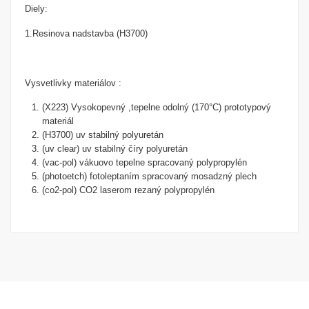
Diely:
1.Resinova nadstavba
(H3700)
Vysvetlivky materiálov :
(X223) Vysokopevný ,tepelne odolný (170°C) prototypový
materiál
(H3700) uv stabilný polyuretán
(uv clear) uv stabilný číry polyuretán
(vac-pol) vákuovo tepelne spracovaný polypropylén
(photoetch) fotoleptaním spracovaný mosadzný plech
(co2-pol) CO2 laserom rezaný polypropylén