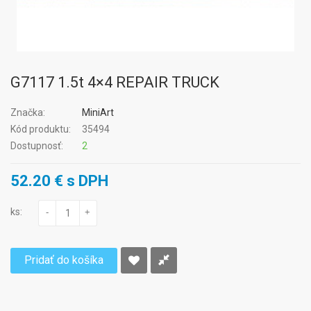
G7117 1.5t 4×4 REPAIR TRUCK
Značka:
MiniArt
Kód produktu:
35494
Dostupnosť:
2
52.20 € s DPH
ks:
-
+
Pridať do košíka