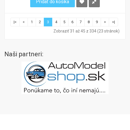
Pridať do košíka
|<
<
1
2
3
4
5
6
7
8
9
>
>|
Zobraziť 31 až 45 z 334 (23 stránok)
Naši partneri: