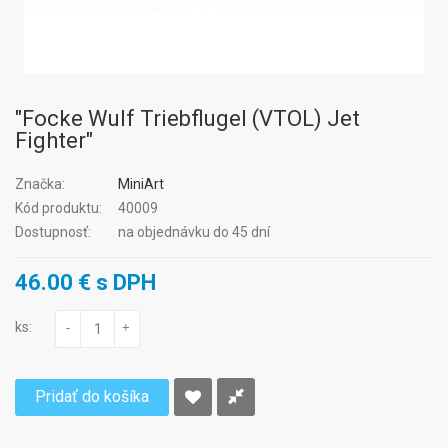
"Focke Wulf Triebflugel (VTOL) Jet
Fighter"
Značka:
MiniArt
Kód produktu:
40009
Dostupnosť:
na objednávku do 45 dní
46.00 € s DPH
ks:
-
+
Pridať do košíka