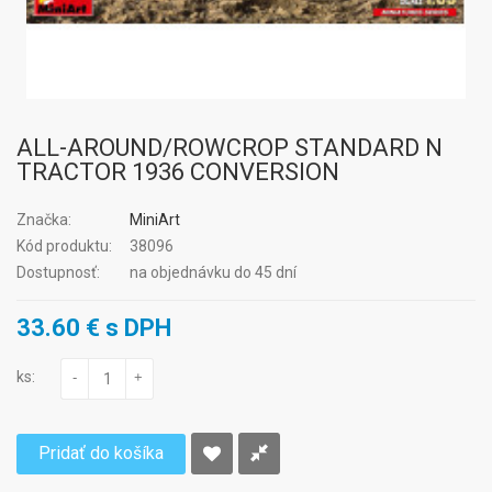
ALL-AROUND/ROWCROP STANDARD N
TRACTOR 1936 CONVERSION
Značka:
MiniArt
Kód produktu:
38096
Dostupnosť:
na objednávku do 45 dní
33.60 € s DPH
ks:
-
+
Pridať do košíka