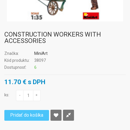
CONSTRUCTION WORKERS WITH
ACCESSORIES
Značka:
MiniArt
Kód produktu:
38097
Dostupnosť:
6
11.70 € s DPH
ks:
-
+
Pridať do košíka