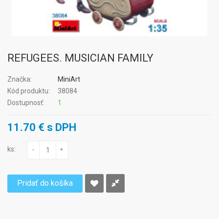
REFUGEES. MUSICIAN FAMILY
Značka:
MiniArt
Kód produktu:
38084
Dostupnosť:
1
11.70 € s DPH
ks:
-
+
Pridať do košíka