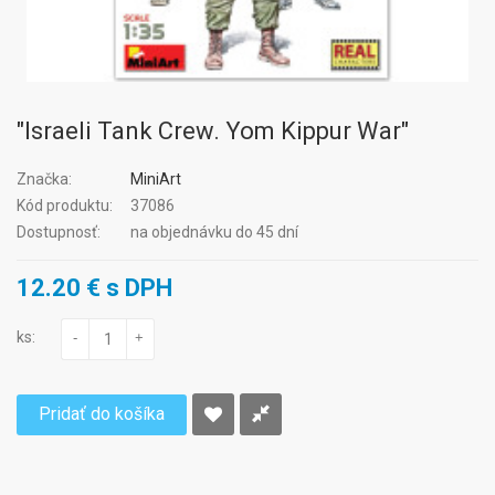
"Israeli Tank Crew. Yom Kippur War"
Značka:
MiniArt
Kód produktu:
37086
Dostupnosť:
na objednávku do 45 dní
12.20 € s DPH
ks:
-
+
Pridať do košíka