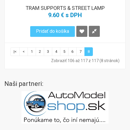
TRAM SUPPORTS & STREET LAMP
9.60 € s DPH
Pridať do košíka
|<
<
1
2
3
4
5
6
7
8
Zobraziť 106 až 117 z 117 (8 stránok)
Naši partneri: