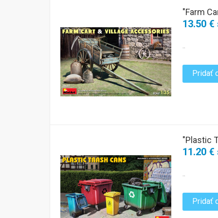
"Farm Car
13.50 €
..
Pridať 
"Plastic 
11.20 €
..
Pridať 