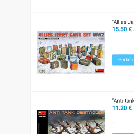
"Allies 
15.50 €
..
Pridať 
"Anti-tan
11.20 €
..