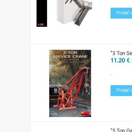
Pridať 
"3 Ton S
11.20 €
..
Pridať 
"5 Ton G