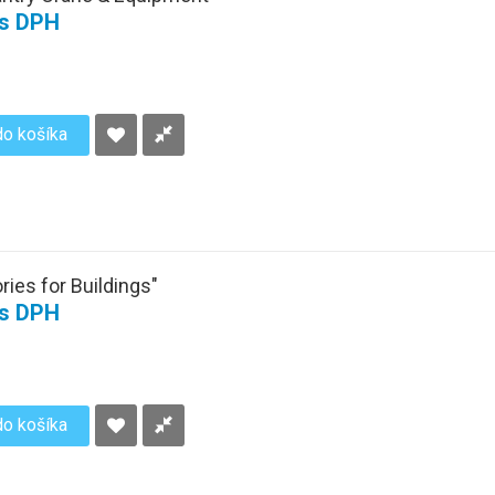
 s DPH
do košíka
ies for Buildings"
 s DPH
do košíka