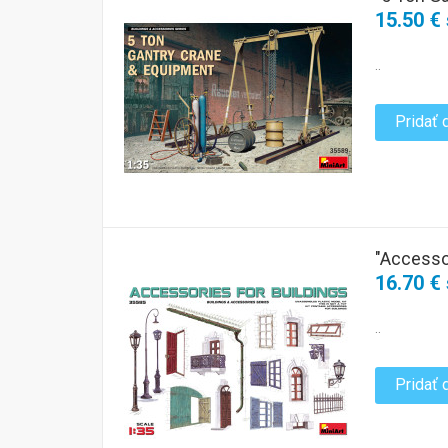
15.50 €
..
Pridať 
"Accessor
16.70 €
..
Pridať 