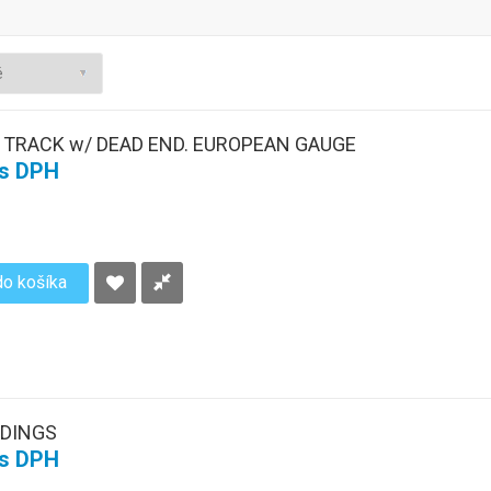
 TRACK w/ DEAD END. EUROPEAN GAUGE
 s DPH
do košíka
DINGS
 s DPH