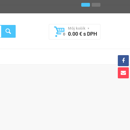
Môj košík
0.00 € s DPH
0