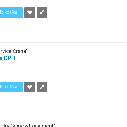
do košíka
ervice Crane"
 s DPH
do košíka
antry Crane & Equipment"