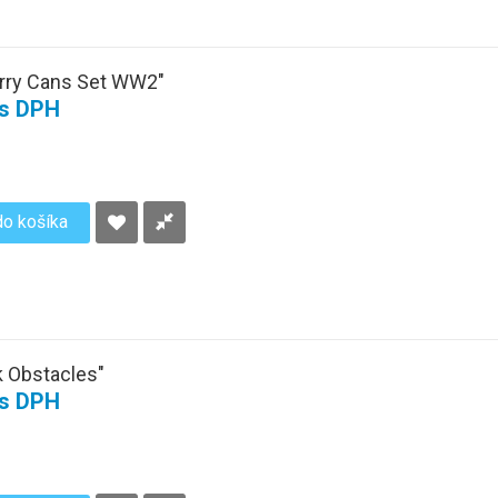
Jerry Cans Set WW2"
 s DPH
do košíka
k Obstacles"
 s DPH