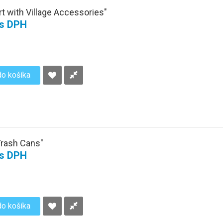
t with Village Accessories"
 s DPH
do košíka
Trash Cans"
 s DPH
do košíka