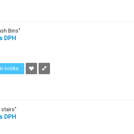
ash Bins"
 s DPH
do košíka
 stairs"
 s DPH