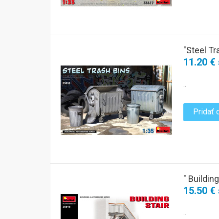
"Steel Tr
11.20 €
..
Pridať 
" Building
15.50 €
..