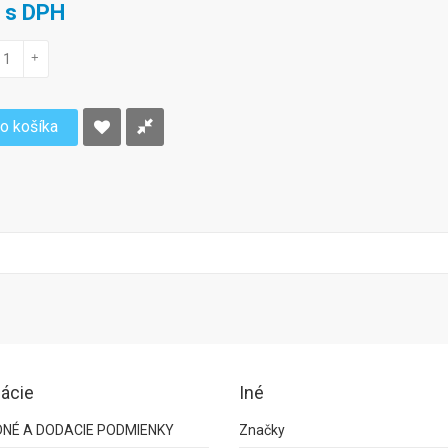
€ s DPH
+
do košíka
ácie
Iné
NÉ A DODACIE PODMIENKY
Značky