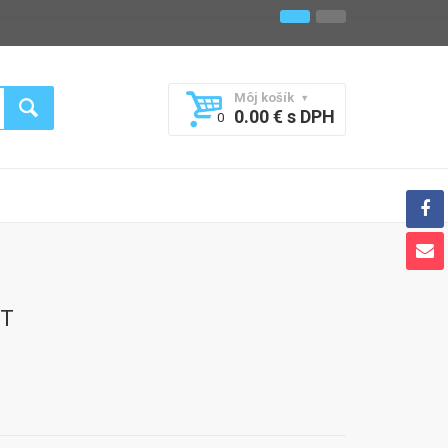
Môj košík
0.00 € s DPH
0
IT