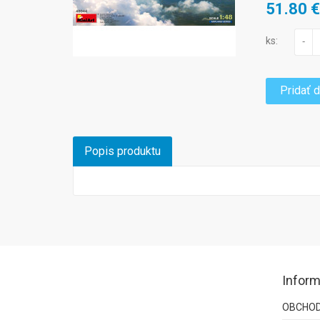
51.80 
ks:
-
Pridať 
Popis produktu
Inform
OBCHOD