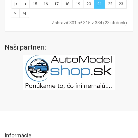
|<
<
15
16
17
18
19
20
21
22
23
>
>|
Zobraziť 301 až 315 z 334 (23 stránok)
Naši partneri:
Informácie