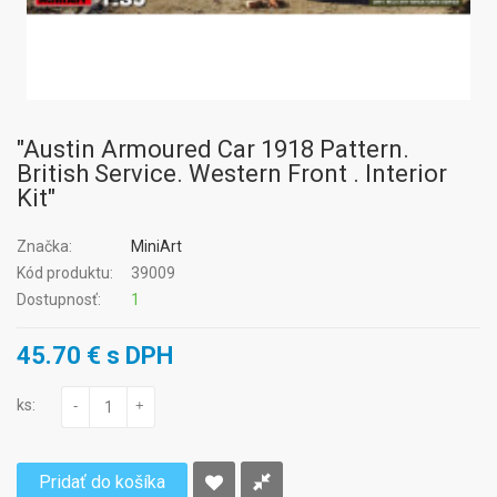
"Austin Armoured Car 1918 Pattern.
British Service. Western Front . Interior
Kit"
Značka:
MiniArt
Kód produktu:
39009
Dostupnosť:
1
45.70 € s DPH
ks:
-
+
Pridať do košíka