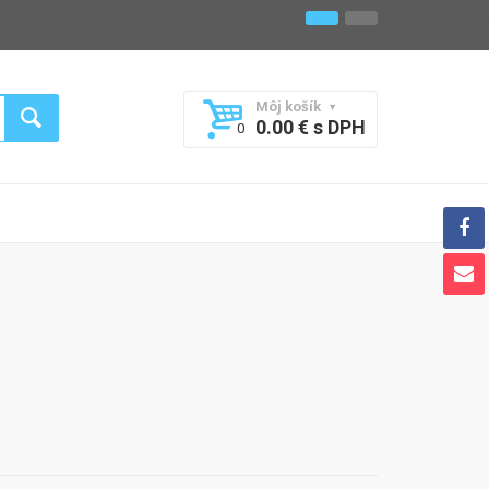
Môj košík
0.00 € s DPH
0