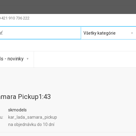
 +421 910 736 222
s - novinky
amara Pickup1:43
skmodels
u:
kar_lada_samara_pickup
:
na objednávku do 10 dní