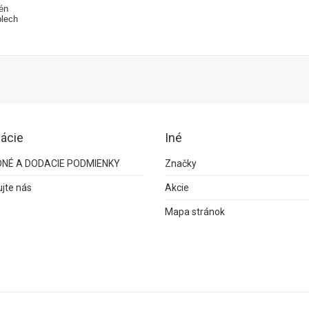
én
plech
ácie
Iné
NÉ A DODACIE PODMIENKY
Značky
jte nás
Akcie
Mapa stránok