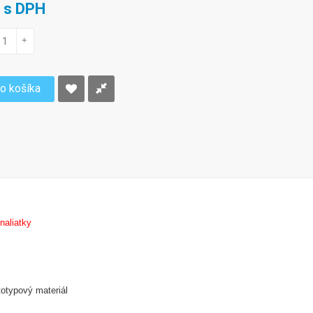
€ s DPH
+
do košíka
 naliatky
otypový materiál