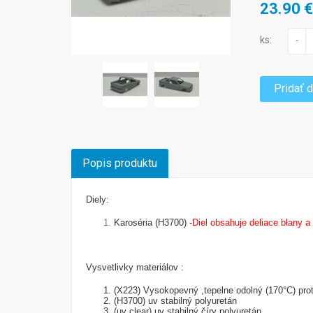
23.90 
ks:
-
Pridať 
Popis produktu
Diely:
Karoséria (H3700) -
Diel obsahuje deliace blany a
Vysvetlivky materiálov :
(X223) Vysokopevný ,tepelne odolný (170°C) prot
(H3700) uv stabilný polyuretán
(uv clear) uv stabilný číry polyuretán