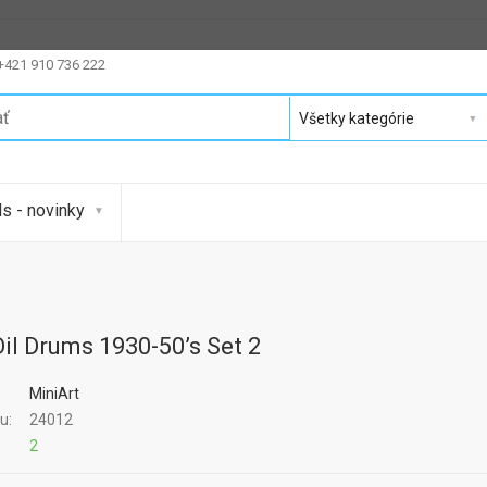
 +421 910 736 222
s - novinky
Oil Drums 1930-50’s Set 2
MiniArt
u:
24012
:
2