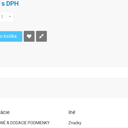
€ s DPH
+
do košíka
ácie
Iné
NÉ A DODACIE PODMIENKY
Značky