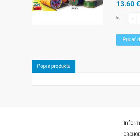
13.60 
ks:
-
Pridať 
Popis produktu
Inform
OBCHOD