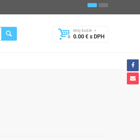
Môj košík
0.00 € s DPH
0