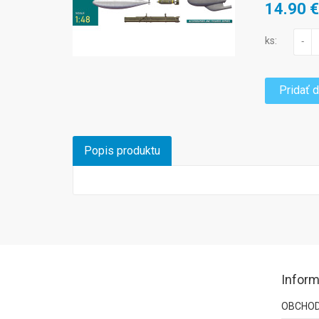
14.90 
ks:
-
Pridať 
Popis produktu
Inform
OBCHOD