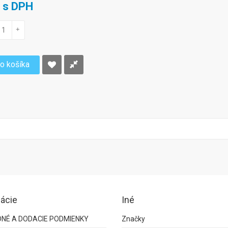
€ s DPH
+
do košíka
ácie
Iné
NÉ A DODACIE PODMIENKY
Značky