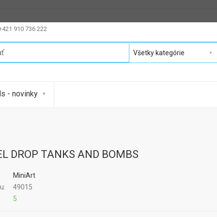
 +421 910 736 222
s - novinky
UEL DROP TANKS AND BOMBS
MiniArt
u:
49015
:
5