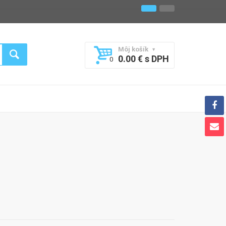
Môj košík
0.00 € s DPH
0